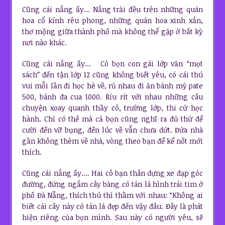
Cũng cái nắng ấy… Nắng trải đều trên những quán
hoa cổ kính rêu phong, những quán hoa xinh xắn,
thơ mộng giữa thành phố mà không thể gặp ở bất kỳ
nơi nào khác.
Cũng cái nắng ấy… Có bọn con gái lớp văn “mọt
sách” đến tận lớp 12 cũng không biết yêu, có cái thú
vui mỗi lần đi học hè về, rủ nhau đi ăn bánh mỳ pate
500, bánh đa cua 1000. Ríu rít với nhau những câu
chuyện xoay quanh thầy cô, trường lớp, thi cử học
hành. Chỉ có thế mà cả bọn cũng nghĩ ra đủ thứ để
cười đến vỡ bụng, đến lúc về vẫn chưa dứt. Đứa nhà
gần không thèm về nhà, vòng theo bạn để kể nốt mới
thích.
Cũng cái nắng ấy…. Hai cô bạn thân dựng xe đạp góc
đường, đứng ngắm cây bàng có tán lá hình trái tim ở
phố Đà Nẵng, thích thú thì thầm với nhau: “Không ai
biết cái cây này có tán lá đẹp đến vậy đâu. Đây là phát
hiện riêng của bọn mình. Sau này có người yêu, sẽ