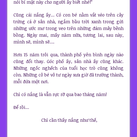
nói bí mật này cho người ấy biết nhé!”
Cũng cái nắng ấy… Có con bé nằm vắt vẻo trên cây
trứng cá ở sân nhà, ngắm bầu trời xanh trong gửi
những ước mơ trong veo trên những đám mây bềnh
bồng. Ngày mai, mấy năm nữa, tương lai, sau này,
mình sẽ, mình sẽ….
Hơn 15 năm trôi qua, thành phố yên bình ngày nào
cũng đổi thay. Góc phố ấy, sân nhà ấy cũng khác.
Những ngốc nghếch của tuổi học trò cũng không
còn. Những cô bé vô tư ngày xưa giờ đã trưởng thành,
mỗi đứa một nơi.
Chỉ có nắng là vẫn rực rỡ qua bao tháng năm!
Để rồi…
Chỉ cần thấy nắng như thế,