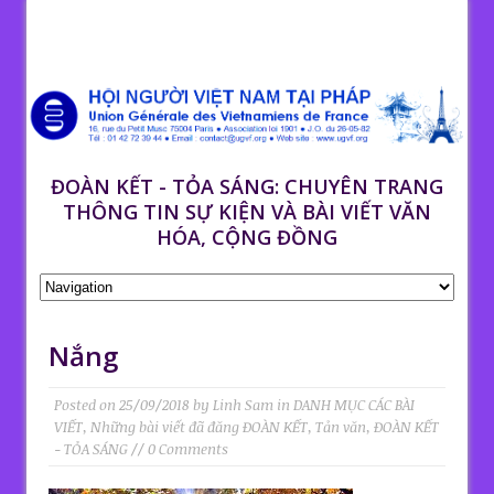
ĐOÀN KẾT - TỎA SÁNG: CHUYÊN TRANG
THÔNG TIN SỰ KIỆN VÀ BÀI VIẾT VĂN
HÓA, CỘNG ĐỒNG
Nắng
Posted on
25/09/2018
by
Linh Sam
in
DANH MỤC CÁC BÀI
VIẾT
,
Những bài viết đã đăng ĐOÀN KẾT
,
Tản văn
,
ĐOÀN KẾT
- TỎA SÁNG
// 0 Comments