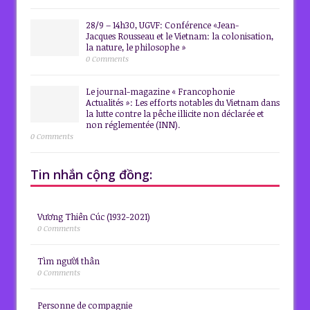
28/9 – 14h30, UGVF: Conférence «Jean-
Jacques Rousseau et le Vietnam: la colonisation,
la nature, le philosophe »
0 Comments
Le journal-magazine « Francophonie
Actualités »: Les efforts notables du Vietnam dans
la lutte contre la pêche illicite non déclarée et
non réglementée (INN).
0 Comments
Tin nhắn cộng đồng:
Vương Thiên Cúc (1932-2021)
0 Comments
Tìm người thân
0 Comments
Personne de compagnie