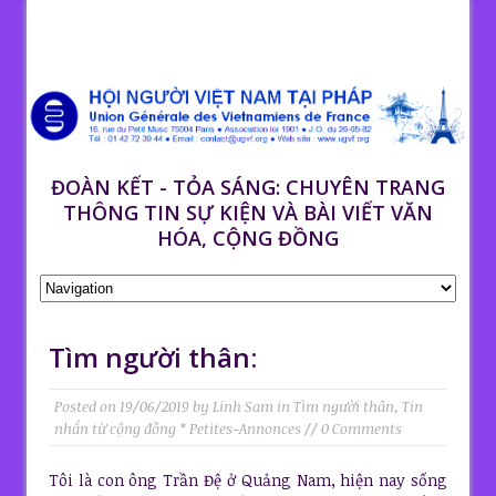
ĐOÀN KẾT - TỎA SÁNG: CHUYÊN TRANG
THÔNG TIN SỰ KIỆN VÀ BÀI VIẾT VĂN
HÓA, CỘNG ĐỒNG
Tìm người thân:
Posted on
19/06/2019
by
Linh Sam
in
Tìm người thân
,
Tin
nhắn từ cộng đồng * Petites-Annonces
// 0 Comments
Tôi là con ông Trần Đệ ở Quảng Nam, hiện nay sống