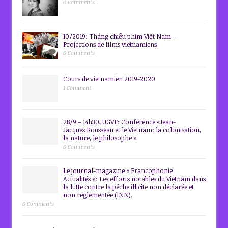
0 Comments
10/2019: Tháng chiếu phim Việt Nam –
Projections de films vietnamiens
0 Comments
Cours de vietnamien 2019-2020
1 Comment
28/9 – 14h30, UGVF: Conférence «Jean-
Jacques Rousseau et le Vietnam: la colonisation,
la nature, le philosophe »
0 Comments
Le journal-magazine « Francophonie
Actualités »: Les efforts notables du Vietnam dans
la lutte contre la pêche illicite non déclarée et
non réglementée (INN).
0 Comments