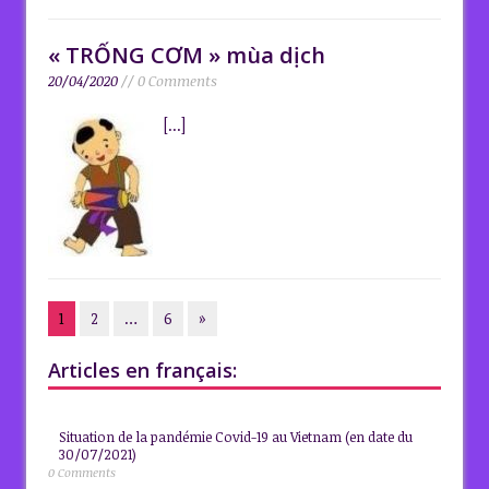
« TRỐNG CƠM » mùa dịch
20/04/2020
// 0 Comments
[...]
1
2
…
6
»
Articles en français:
Situation de la pandémie Covid-19 au Vietnam (en date du
30/07/2021)
0 Comments