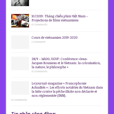
10/2019: Tháng chiếu phim Việt Nam –
Projections de films vietnamiens
0 Comments
Cours de vietnamien 2019-2020
1 Comment
28/9 – 14h30, UGVF: Conférence «Jean-
Jacques Rousseau et le Vietnam: la colonisation,
la nature, le philosophe »
0 Comments
Le journal-magazine « Francophonie
Actualités »: Les efforts notables du Vietnam dans
la lutte contre la pêche illicite non déclarée et
non réglementée (INN).
0 Comments
Tin nhắn cộng đồng: