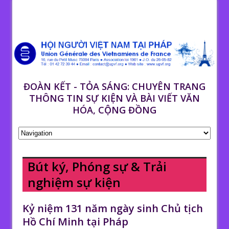
ĐOÀN KẾT - TỎA SÁNG: CHUYÊN TRANG
THÔNG TIN SỰ KIỆN VÀ BÀI VIẾT VĂN
HÓA, CỘNG ĐỒNG
Bút ký, Phóng sự & Trải
nghiệm sự kiện
Kỷ niệm 131 năm ngày sinh Chủ tịch
Hồ Chí Minh tại Pháp