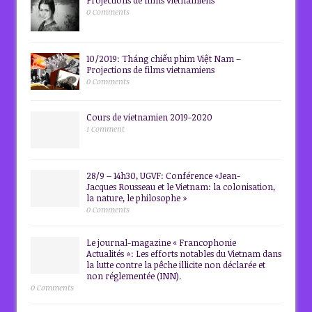
0 Comments
10/2019: Tháng chiếu phim Việt Nam –
Projections de films vietnamiens
0 Comments
Cours de vietnamien 2019-2020
1 Comment
28/9 – 14h30, UGVF: Conférence «Jean-
Jacques Rousseau et le Vietnam: la colonisation,
la nature, le philosophe »
0 Comments
Le journal-magazine « Francophonie
Actualités »: Les efforts notables du Vietnam dans
la lutte contre la pêche illicite non déclarée et
non réglementée (INN).
0 Comments