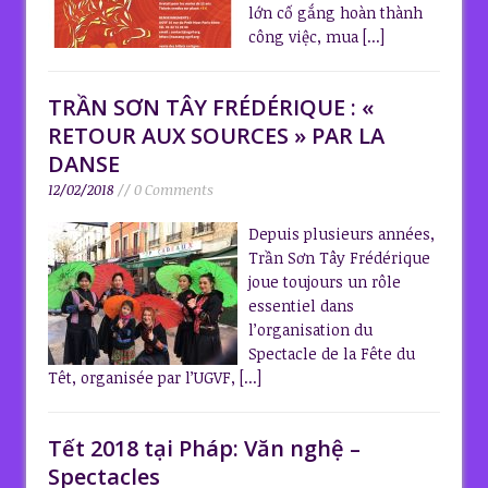
lớn cố gắng hoàn thành
công việc, mua
[...]
TRẦN SƠN TÂY FRÉDÉRIQUE : «
RETOUR AUX SOURCES » PAR LA
DANSE
12/02/2018
// 0 Comments
Depuis plusieurs années,
Trần Sơn Tây Frédérique
joue toujours un rôle
essentiel dans
l’organisation du
Spectacle de la Fête du
Têt, organisée par l’UGVF,
[...]
Tết 2018 tại Pháp: Văn nghệ –
Spectacles