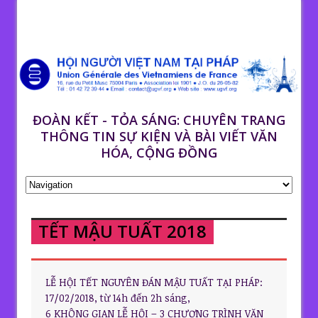
ĐOÀN KẾT - TỎA SÁNG: CHUYÊN TRANG
THÔNG TIN SỰ KIỆN VÀ BÀI VIẾT VĂN
HÓA, CỘNG ĐỒNG
TẾT MẬU TUẤT 2018
LỄ HỘI TẾT NGUYÊN ĐÁN MẬU TUẤT TẠI PHÁP:
17/02/2018, từ 14h đến 2h sáng,
6 KHÔNG GIAN LỄ HỘI – 3 CHƯƠNG TRÌNH VĂN