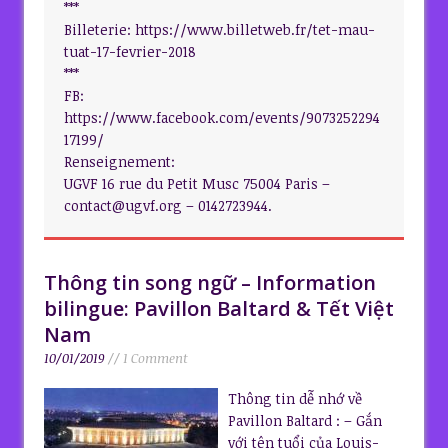
***
Billeterie: https://www.billetweb.fr/tet-mau-
tuat-17-fevrier-2018
***
FB:
https://www.facebook.com/events/9073252294
17199/
Renseignement:
UGVF 16 rue du Petit Musc 75004 Paris –
contact@ugvf.org – 0142723944.
Thông tin song ngữ – Information
bilingue: Pavillon Baltard & Tết Việt
Nam
10/01/2019
// 1 Comment
Thông tin dễ nhớ về
Pavillon Baltard : – Gắn
với tên tuổi của Louis-