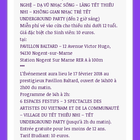
NGHỆ – DẠ VŨ NHẠC SỐNG – LÀNG TẾT THIẾU
NHI – KHÔNG GIAN NHẠC TRẺ TẾT
UNDERGROUND PARTY (đến 2 giờ sáng)
Miễn phí vé vào cửa cho thiếu nhi dưới 12 tuổi.
Giá đặc biệt cho Sinh viên: 10 euros.
tại:
PAVILLON BALTARD – 12 Avenue Victor Hugo,
94130 Nogent-sur-Marne
Station Nogent Sur Marne RER A à 100m
***
L’Événement aura lieu le 17 février 2018 au
prestigieux Pavillon Baltard, ouvert de 14h00 à
2h00 du matin.
Programme de 14h à 2h:
6 ESPACES FESTIFS – 3 SPECTACLES DES
ARTISTES DU VIETNAM ET DE LA COMMUNAUTÉ
– VILLAGE DU TẾT THIẾU NHI – TẾT
UNDERGROUND PARTY (jusqu’à 2h du matin).
Entrée gratuite pour les moins de 12 ans.
Tarif Etudiant: 10 euros.